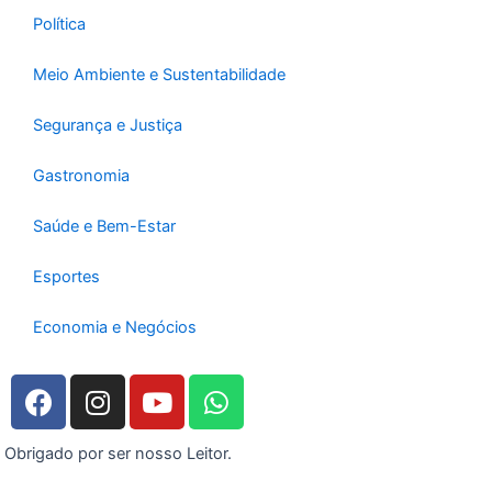
Política
Meio Ambiente e Sustentabilidade
Segurança e Justiça
Gastronomia
Saúde e Bem-Estar
Esportes
Economia e Negócios
F
I
Y
W
a
n
o
h
c
s
u
a
Obrigado por ser nosso Leitor.
e
t
t
t