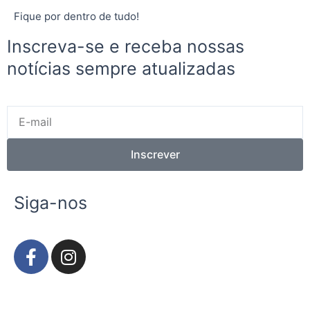
Fique por dentro de tudo!
Inscreva-se e receba nossas
notícias sempre atualizadas
E-
mail
Inscrever
Siga-nos
F
I
a
n
c
s
e
t