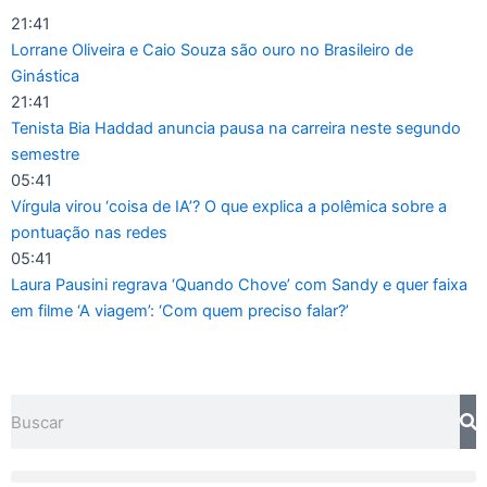
Ir
21:41
para
Lorrane Oliveira e Caio Souza são ouro no Brasileiro de
o
Ginástica
conteúdo
21:41
Tenista Bia Haddad anuncia pausa na carreira neste segundo
semestre
05:41
Vírgula virou ‘coisa de IA’? O que explica a polêmica sobre a
pontuação nas redes
05:41
Laura Pausini regrava ‘Quando Chove’ com Sandy e quer faixa
em filme ‘A viagem’: ‘Com quem preciso falar?’
Pesquisar