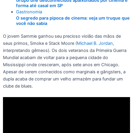
Grupo une desconhecidos apaixonados por cinema e
forma até casal em SP
Gastronomia
O segredo para pipoca de cinema: veja um truque que
você não sabia
O jovem Sammie ganhou seu precioso violão das mãos de
seus primos, Smoke e Stack Moore (
Michael B. Jordan
,
interpretando gêmeos). Os dois veteranos da Primeira Guerra
Mundial acabam de voltar para a pequena cidade do
Mississippi onde cresceram, após sete anos em Chicago.
Apesar de serem conhecidos como marginais e gângsters, a
dupla acaba de comprar um velho armazém para fundar um
clube de blues.