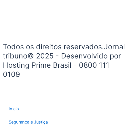
b
a
o
g
o
r
k
a
-
m
f
Todos os direitos reservados.Jornal
tribuno© 2025 - Desenvolvido por
Hosting Prime Brasil - 0800 111
0109
Início
Segurança e Justiça