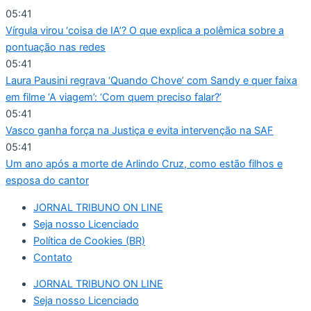
Ir
05:41
para
Vírgula virou ‘coisa de IA’? O que explica a polêmica sobre a
o
pontuação nas redes
conteúdo
05:41
Laura Pausini regrava ‘Quando Chove’ com Sandy e quer faixa
em filme ‘A viagem’: ‘Com quem preciso falar?’
05:41
Vasco ganha força na Justiça e evita intervenção na SAF
05:41
Um ano após a morte de Arlindo Cruz, como estão filhos e
esposa do cantor
JORNAL TRIBUNO ON LINE
Seja nosso Licenciado
Política de Cookies (BR)
Contato
JORNAL TRIBUNO ON LINE
Seja nosso Licenciado