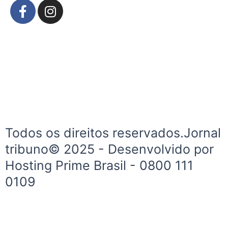
F
I
a
n
c
s
e
t
b
a
o
g
o
r
k
a
-
m
f
Todos os direitos reservados.Jornal
tribuno© 2025 - Desenvolvido por
Hosting Prime Brasil - 0800 111
0109