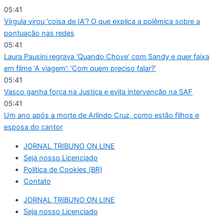
Ir
05:41
para
Vírgula virou ‘coisa de IA’? O que explica a polêmica sobre a
o
pontuação nas redes
conteúdo
05:41
Laura Pausini regrava ‘Quando Chove’ com Sandy e quer faixa
em filme ‘A viagem’: ‘Com quem preciso falar?’
05:41
Vasco ganha força na Justiça e evita intervenção na SAF
05:41
Um ano após a morte de Arlindo Cruz, como estão filhos e
esposa do cantor
JORNAL TRIBUNO ON LINE
Seja nosso Licenciado
Política de Cookies (BR)
Contato
JORNAL TRIBUNO ON LINE
Seja nosso Licenciado