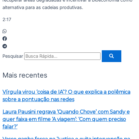
recuperar áreas degradadas e incentivar a bioeconomia como
alternativa para as cadeias produtivas.
2:17
Pesquisar
Mais recentes
Vírgula virou ‘coisa de IA’? O que explica a polêmica
sobre a pontuação nas redes
Laura Pausini regrava ‘Quando Chove’ com Sandy e
quer faixa em filme ‘A viagem’: ‘Com quem preciso
falar?’