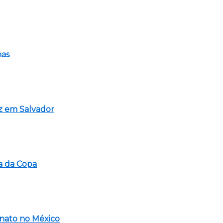
nas
az em Salvador
sa da Copa
onato no México