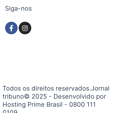
Siga-nos
F
I
a
n
c
s
e
t
b
a
o
g
o
r
k
a
-
m
f
Todos os direitos reservados.Jornal
tribuno© 2025 - Desenvolvido por
Hosting Prime Brasil - 0800 111
0109