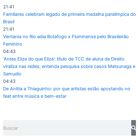
Ir
21:41
para
Familiares celebram legado de primeira medalha paralímpica do
o
Brasil
conteúdo
21:41
Ventania no Rio adia Botafogo x Fluminense pelo Brasileirão
Feminino
04:43
‘Antes Elize do que Eliza’: título de TCC de aluna de Direito
viraliza nas redes; entenda pesquisa sobre casos Matsunaga e
Samudio
04:43
De Anitta a Thiaguinho: por que artistas estão apostando no
feat entre música e bem-estar
Pesquisar