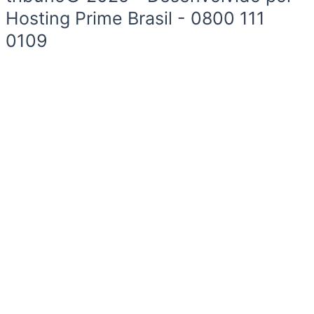
Hosting Prime Brasil - 0800 111
0109
Início
Segurança e Justiça
Política
Meio Ambiente e Sustentabilidade
Segurança e Justiça
Gastronomia
Saúde e Bem-Estar
Esportes
Economia e Negócios
Início
Segurança e Justiça
Política