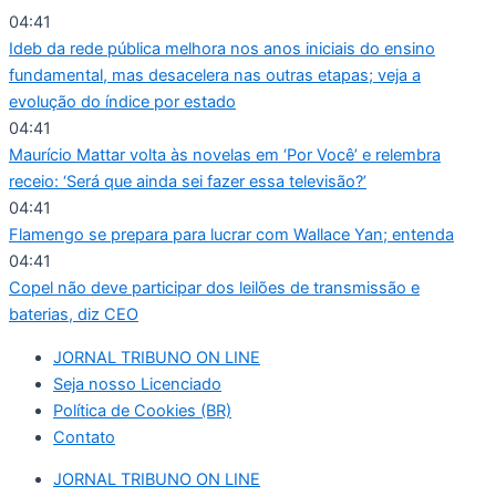
Ir
04:41
para
Ideb da rede pública melhora nos anos iniciais do ensino
o
fundamental, mas desacelera nas outras etapas; veja a
conteúdo
evolução do índice por estado
04:41
Maurício Mattar volta às novelas em ‘Por Você’ e relembra
receio: ‘Será que ainda sei fazer essa televisão?’
04:41
Flamengo se prepara para lucrar com Wallace Yan; entenda
04:41
Copel não deve participar dos leilões de transmissão e
baterias, diz CEO
JORNAL TRIBUNO ON LINE
Seja nosso Licenciado
Política de Cookies (BR)
Contato
JORNAL TRIBUNO ON LINE