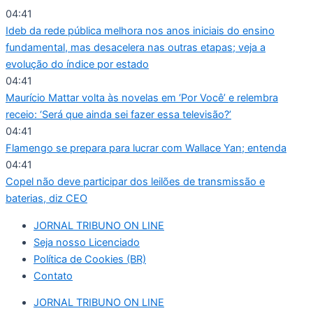
Ir
04:41
para
Ideb da rede pública melhora nos anos iniciais do ensino
o
fundamental, mas desacelera nas outras etapas; veja a
conteúdo
evolução do índice por estado
04:41
Maurício Mattar volta às novelas em ‘Por Você’ e relembra
receio: ‘Será que ainda sei fazer essa televisão?’
04:41
Flamengo se prepara para lucrar com Wallace Yan; entenda
04:41
Copel não deve participar dos leilões de transmissão e
baterias, diz CEO
JORNAL TRIBUNO ON LINE
Seja nosso Licenciado
Política de Cookies (BR)
Contato
JORNAL TRIBUNO ON LINE