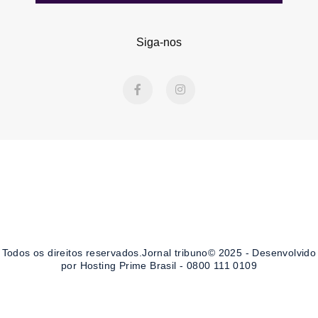
Siga-nos
F
I
a
n
c
s
e
t
b
a
o
g
o
r
k
a
-
m
f
Todos os direitos reservados.Jornal tribuno© 2025 - Desenvolvido
por Hosting Prime Brasil - 0800 111 0109