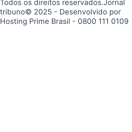
Todos os direitos reservados.Jornal
tribuno© 2025 - Desenvolvido por
Hosting Prime Brasil - 0800 111 0109
Início
Segurança e Justiça
Política
Meio Ambiente e Sustentabilidade
Segurança e Justiça
Gastronomia
Saúde e Bem-Estar
Esportes
Economia e Negócios
Início
Segurança e Justiça
Política
Meio Ambiente e Sustentabilidade