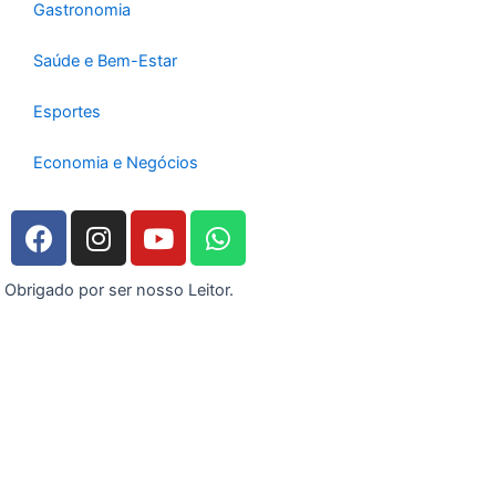
Gastronomia
Saúde e Bem-Estar
Esportes
Economia e Negócios
F
I
Y
W
a
n
o
h
c
s
u
a
Obrigado por ser nosso Leitor.
e
t
t
t
b
a
u
s
o
g
b
a
o
r
e
p
k
a
p
m