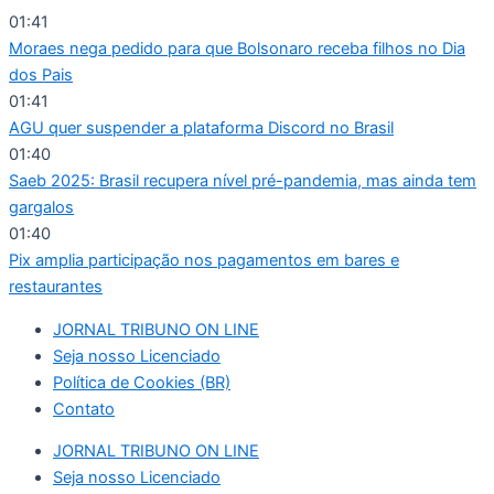
Ir
01:41
para
Moraes nega pedido para que Bolsonaro receba filhos no Dia
o
dos Pais
conteúdo
01:41
AGU quer suspender a plataforma Discord no Brasil
01:40
Saeb 2025: Brasil recupera nível pré-pandemia, mas ainda tem
gargalos
01:40
Pix amplia participação nos pagamentos em bares e
restaurantes
JORNAL TRIBUNO ON LINE
Seja nosso Licenciado
Política de Cookies (BR)
Contato
JORNAL TRIBUNO ON LINE
Seja nosso Licenciado