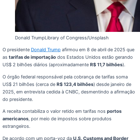
Donald Trump
Library of Congress/Unsplash
O presidente
Donald Trump
afirmou em 8 de abril de 2025 que
as
tarifas de importação
dos Estados Unidos estão gerando
US$ 2 bilhões diários (aproximadamente
R$ 11,7 bilhões
).
O órgão federal responsável pela cobrança de tarifas soma
US$ 21 bilhões (cerca de
R$ 123,4 bilhões
) desde janeiro de
2025, em entrevista cedida à CNBC, desmentindo a afirmação
do presidente.
A receita contabiliza o valor retido em tarifas nos
portos
americanos
, por meio de impostos sobre produtos
estrangeiros.
De acordo com um porta-voz da
U.S. Customs and Border