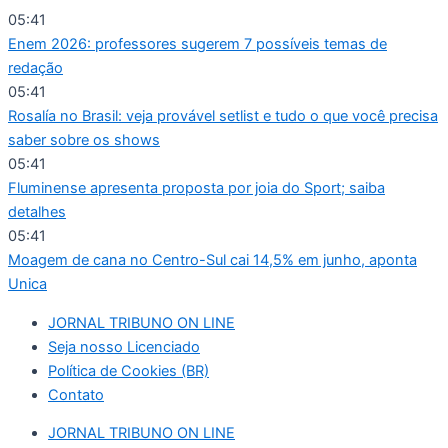
Ir
05:41
para
Enem 2026: professores sugerem 7 possíveis temas de
o
redação
conteúdo
05:41
Rosalía no Brasil: veja provável setlist e tudo o que você precisa
saber sobre os shows
05:41
Fluminense apresenta proposta por joia do Sport; saiba
detalhes
05:41
Moagem de cana no Centro-Sul cai 14,5% em junho, aponta
Unica
JORNAL TRIBUNO ON LINE
Seja nosso Licenciado
Política de Cookies (BR)
Contato
JORNAL TRIBUNO ON LINE