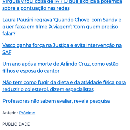
Vírgula virou ‘coisa de IA’? O que explica a polêmica
sobre a pontuação nas redes
Laura Pausini regrava ‘Quando Chove’ com Sandy e
quer faixa em filme ‘A viagem’: ‘Com quem preciso
falar?’
Vasco ganha força na Justiça e evita intervenção na
SAF
Um ano após a morte de Arlindo Cruz, como estão
filhos e esposa do cantor
Não tem como fugir da dieta e da atividade física para
reduzir o colesterol, dizem especialistas
Professores não sabem avaliar, revela pesquisa
Anterior
Próximo
PUBLICIDADE