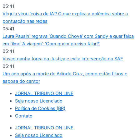
Ir
05:41
para
Vírgula virou ‘coisa de IA’? O que explica a polêmica sobre a
o
pontuação nas redes
conteúdo
05:41
Laura Pausini regrava ‘Quando Chove’ com Sandy e quer faixa
em filme ‘A viagem’: ‘Com quem preciso falar?’
05:41
Vasco ganha força na Justiça e evita intervenção na SAF
05:41
Um ano após a morte de Arlindo Cruz, como estão filhos e
esposa do cantor
JORNAL TRIBUNO ON LINE
Seja nosso Licenciado
Política de Cookies (BR)
Contato
JORNAL TRIBUNO ON LINE
Seja nosso Licenciado