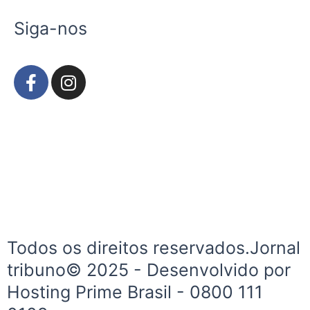
Siga-nos
F
I
a
n
c
s
e
t
b
a
o
g
o
r
k
a
-
m
f
Todos os direitos reservados.Jornal
tribuno© 2025 - Desenvolvido por
Hosting Prime Brasil - 0800 111