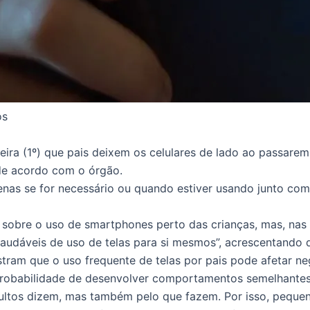
os
eira (1º) que pais deixem os celulares de lado ao passar
de acordo com o órgão.
penas se for necessário ou quando estiver usando junto co
sobre o uso de smartphones perto das crianças, mas, nas n
udáveis de uso de telas para si mesmos”, acrescentando qu
ram que o uso frequente de telas por pais pode afetar neg
 probabilidade de desenvolver comportamentos semelhantes
dultos dizem, mas também pelo que fazem. Por isso, peque