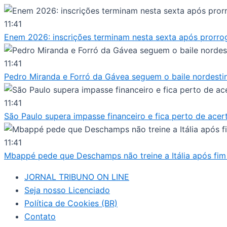
Ir
para
11:41
o
Enem 2026: inscrições terminam nesta sexta após prorro
conteúdo
11:41
Pedro Miranda e Forró da Gávea seguem o baile nordesti
11:41
São Paulo supera impasse financeiro e fica perto de acer
11:41
Mbappé pede que Deschamps não treine a Itália após fim 
JORNAL TRIBUNO ON LINE
Seja nosso Licenciado
Política de Cookies (BR)
Contato