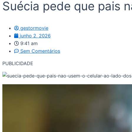
Suécia pede que pais nã
gestormovie
junho 2, 2026
9:41 am
Sem Comentários
PUBLICIDADE