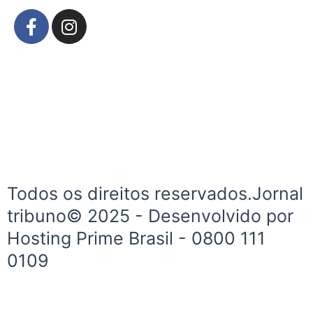
F
I
a
n
c
s
e
t
b
a
o
g
o
r
k
a
-
m
f
Todos os direitos reservados.Jornal
tribuno© 2025 - Desenvolvido por
Hosting Prime Brasil - 0800 111
0109