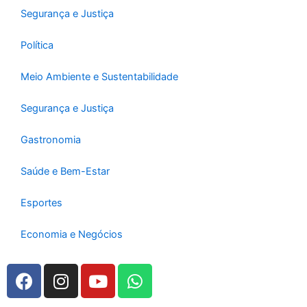
Segurança e Justiça
Política
Meio Ambiente e Sustentabilidade
Segurança e Justiça
Gastronomia
Saúde e Bem-Estar
Esportes
Economia e Negócios
F
I
Y
W
a
n
o
h
c
s
u
a