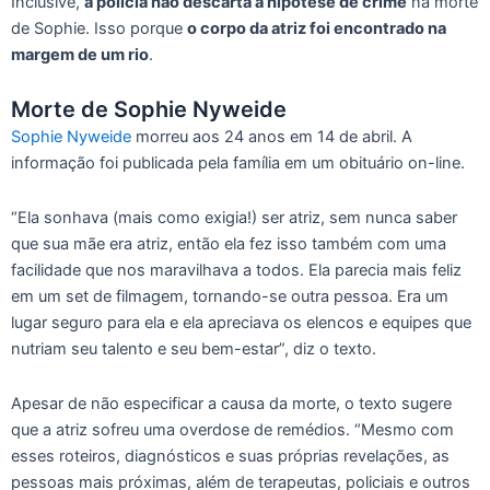
Inclusive,
a polícia não descarta a hipótese de crime
na morte
de Sophie. Isso porque
o corpo da atriz foi encontrado na
margem de um rio
.
Morte de Sophie Nyweide
Sophie Nyweide
morreu aos 24 anos em 14 de abril. A
informação foi publicada pela família em um obituário on-line.
“Ela sonhava (mais como exigia!) ser atriz, sem nunca saber
que sua mãe era atriz, então ela fez isso também com uma
facilidade que nos maravilhava a todos. Ela parecia mais feliz
em um set de filmagem, tornando-se outra pessoa. Era um
lugar seguro para ela e ela apreciava os elencos e equipes que
nutriam seu talento e seu bem-estar”, diz o texto.
Apesar de não especificar a causa da morte, o texto sugere
que a atriz sofreu uma overdose de remédios. “Mesmo com
esses roteiros, diagnósticos e suas próprias revelações, as
pessoas mais próximas, além de terapeutas, policiais e outros