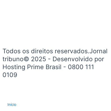
c
s
e
t
b
a
o
g
o
r
k
a
-
m
f
Todos os direitos reservados.Jornal
tribuno© 2025 - Desenvolvido por
Hosting Prime Brasil - 0800 111
0109
Início