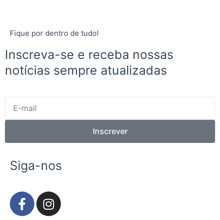
Fique por dentro de tudo!
Inscreva-se e receba nossas
notícias sempre atualizadas
E-
mail
Inscrever
Siga-nos
F
I
a
n