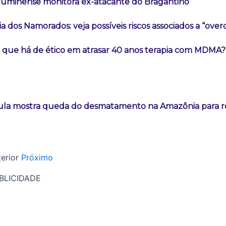
luminense monitora ex-atacante do Bragantino
ia dos Namorados: veja possíveis riscos associados a “over
 que há de ético em atrasar 40 anos terapia com MDMA?
ula mostra queda do desmatamento na Amazônia para re
erior
Próximo
BLICIDADE