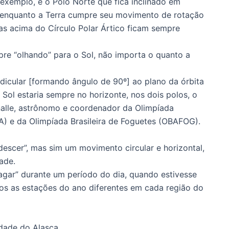
exemplo, é o Polo Norte que fica inclinado em
, enquanto a Terra cumpre seu movimento de rotação
eas acima do Círculo Polar Ártico ficam sempre
re “olhando” para o Sol, não importa o quanto a
dicular [formando ângulo de 90º] ao plano da órbita
 Sol estaria sempre no horizonte, nos dois polos, o
analle, astrônomo e coordenador da Olimpíada
BA) e da Olimpíada Brasileira de Foguetes (OBAFOG).
 descer”, mas sim um movimento circular e horizontal,
ade.
apagar” durante um período do dia, quando estivesse
os as estações do ano diferentes em cada região do
idade do Alasca