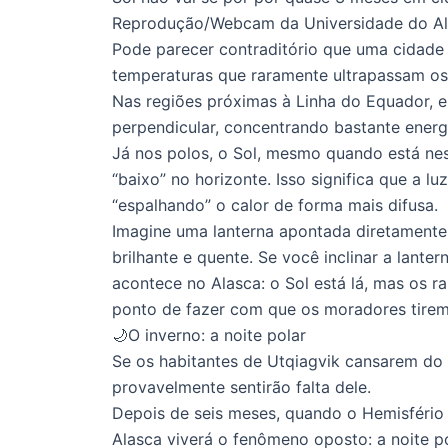
Reprodução/Webcam da Universidade do Ala
Pode parecer contraditório que uma cidade 
temperaturas que raramente ultrapassam os 
Nas regiões próximas à Linha do Equador, e
perpendicular, concentrando bastante energi
Já nos polos, o Sol, mesmo quando está nes
“baixo” no horizonte. Isso significa que a lu
“espalhando” o calor de forma mais difusa.
Imagine uma lanterna apontada diretamente 
brilhante e quente. Se você inclinar a lantern
acontece no Alasca: o Sol está lá, mas os r
ponto de fazer com que os moradores tirem
🌙O inverno: a noite polar
Se os habitantes de Utqiagvik cansarem do 
provavelmente sentirão falta dele.
Depois de seis meses, quando o Hemisfério N
Alasca viverá o fenômeno oposto: a noite po