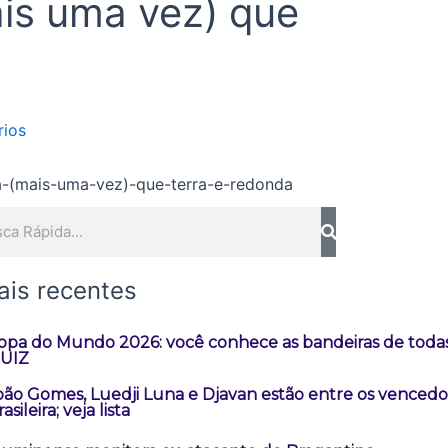
ais uma vez) que
ios
quisar
ais recentes
opa do Mundo 2026: você conhece as bandeiras de todas
UIZ
oão Gomes, Luedji Luna e Djavan estão entre os vencedo
asileira; veja lista