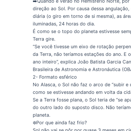
➡️Quando é verão no Hemisfério Norte, por 
direção ao Sol. Por causa dessa angulação
diária (o giro em torno de si mesma), as ár
iluminadas, 24 horas do dia.
É como se o topo do planeta estivesse semp
Terra gire.
“Se você tivesse um eixo de rotação perpen
da Terra, não teríamos estações do ano. E o
ano inteiro”, explica João Batista Garcia C
Brasileira de Astronomia e Astronáutica (O
2- Formato esférico
No Alasca, o Sol não faz o arco de “subir e
como se estivesse andando em volta da cid
Se a Terra fosse plana, o Sol teria de “se 
do outro lado do suposto disco. Não teríam
planeta.
❄️Por que ainda faz frio?
Sol não vai se pôr por quase 3 meses em c