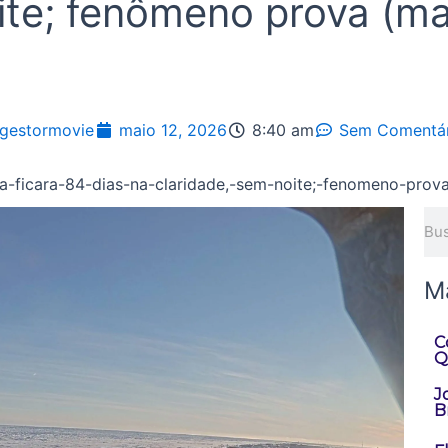
ite; fenômeno prova (m
gestormovie
maio 12, 2026
8:40 am
Sem Comentár
Pes
M
C
Q
J
Br