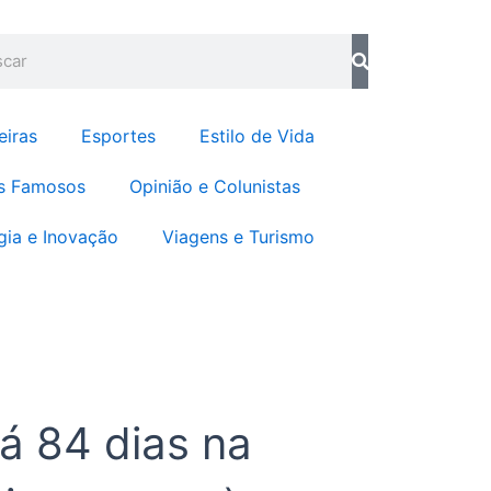
o
g
o
r
quisar
k
a
m
eiras
Esportes
Estilo de Vida
s Famosos
Opinião e Colunistas
gia e Inovação
Viagens e Turismo
rá 84 dias na