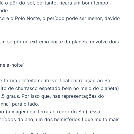
de o pôr-do-sol, portanto, ficará um bom tempo
dade.
ico e o Polo Norte, o período pode ser menor, devido
sem se pôr no extremo norte do planeta envolve dois
meia-noite’
e forma perfeitamente vertical em relação ao Sol.
lito de churrasco espetado bem no meio do planeta)
5 graus. Por isso que, nas representações do
nha” para o lado.
o (a viagem da Terra ao redor do Sol), essa
ríodos do ano, um dos hemisférios fique muito mais