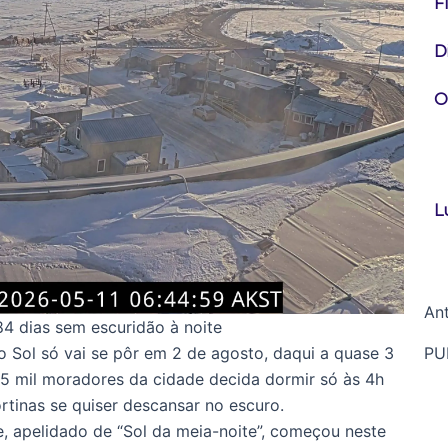
F
D
O
L
Ant
84 dias sem escuridão à noite
o Sol só vai se pôr em 2 de agosto, daqui a quase 3
PU
5 mil moradores da cidade decida dormir só às 4h
rtinas se quiser descansar no escuro.
, apelidado de “Sol da meia-noite”, começou neste