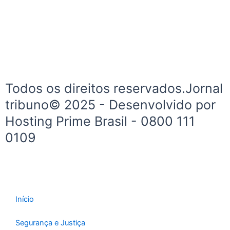
b
a
o
g
o
r
k
a
-
m
f
Todos os direitos reservados.Jornal
tribuno© 2025 - Desenvolvido por
Hosting Prime Brasil - 0800 111
0109
Início
Segurança e Justiça