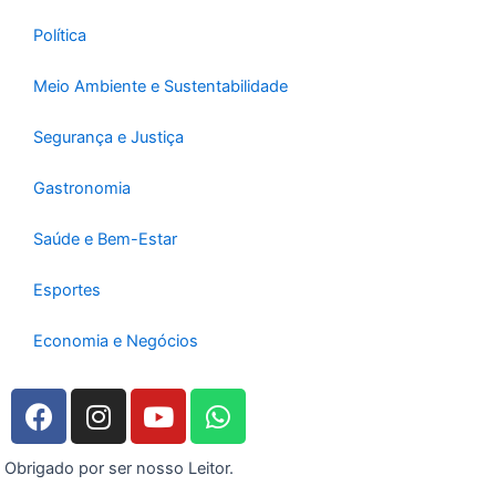
Política
Meio Ambiente e Sustentabilidade
Segurança e Justiça
Gastronomia
Saúde e Bem-Estar
Esportes
Economia e Negócios
F
I
Y
W
a
n
o
h
c
s
u
a
Obrigado por ser nosso Leitor.
e
t
t
t