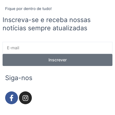
Fique por dentro de tudo!
Inscreva-se e receba nossas
notícias sempre atualizadas
E-
mail
Inscrever
Siga-nos
F
I
a
n
c
s
e
t