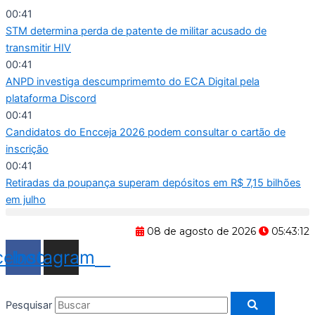
Ir
00:41
para
STM determina perda de patente de militar acusado de
o
transmitir HIV
conteúdo
00:41
ANPD investiga descumprimemto do ECA Digital pela
plataforma Discord
00:41
Candidatos do Encceja 2026 podem consultar o cartão de
inscrição
00:41
Retiradas da poupança superam depósitos em R$ 7,15 bilhões
em julho
08 de agosto de 2026
05:43:13
cebook
Instagram
Pesquisar