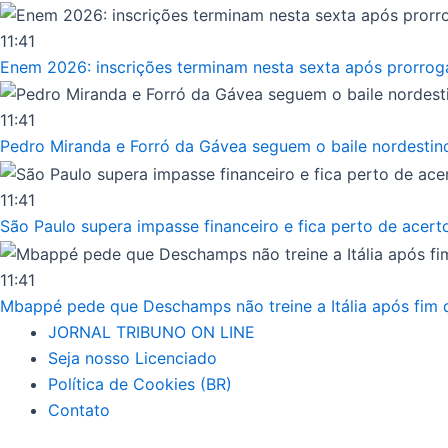
Ir
para
11:41
o
Enem 2026: inscrições terminam nesta sexta após prorrog
conteúdo
11:41
Pedro Miranda e Forró da Gávea seguem o baile nordestin
11:41
São Paulo supera impasse financeiro e fica perto de acert
11:41
Mbappé pede que Deschamps não treine a Itália após fim d
JORNAL TRIBUNO ON LINE
Seja nosso Licenciado
Política de Cookies (BR)
Contato