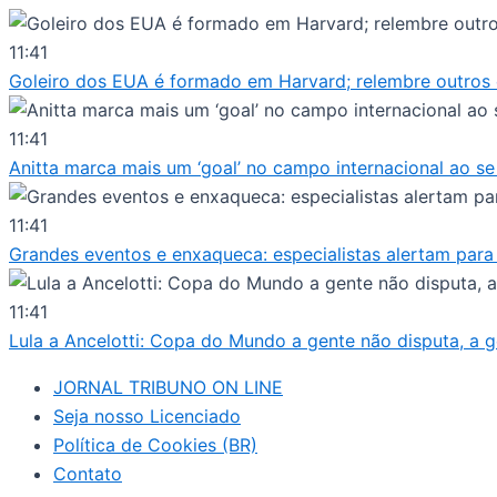
Ir
para
11:41
o
Goleiro dos EUA é formado em Harvard; relembre outros
conteúdo
11:41
Anitta marca mais um ‘goal’ no campo internacional ao 
11:41
Grandes eventos e enxaqueca: especialistas alertam para 
11:41
Lula a Ancelotti: Copa do Mundo a gente não disputa, a 
JORNAL TRIBUNO ON LINE
Seja nosso Licenciado
Política de Cookies (BR)
Contato