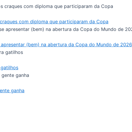
 craques com diploma que participaram da Copa
se apresentar (bem) na abertura da Copa do Mundo de 2026
gatilhos
gente ganha