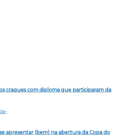
os craques com diploma que participaram da
 se apresentar (bem) na abertura da Copa do