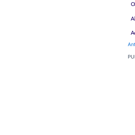
C
A
A
Ant
PU