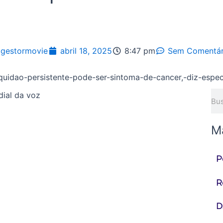
gestormovie
abril 18, 2025
8:47 pm
Sem Comentár
Pes
dial da voz
M
P
R
D