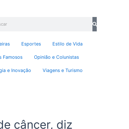
b
a
o
g
o
r
quisar
k
a
m
eiras
Esportes
Estilo de Vida
s Famosos
Opinião e Colunistas
gia e Inovação
Viagens e Turismo
e câncer, diz