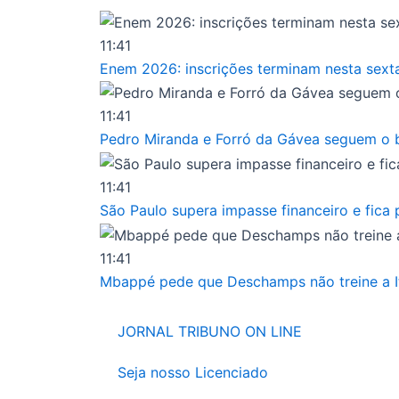
Ir
para
11:41
o
Enem 2026: inscrições terminam nesta sext
conteúdo
11:41
Pedro Miranda e Forró da Gávea seguem o b
11:41
São Paulo supera impasse financeiro e fica
11:41
Mbappé pede que Deschamps não treine a Itá
JORNAL TRIBUNO ON LINE
Seja nosso Licenciado