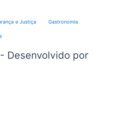
-
m
f
rança e Justiça
Gastronomia
s
 - Desenvolvido por