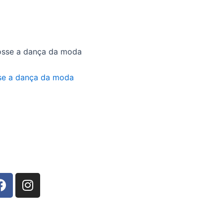
sse a dança da moda
F
I
a
n
c
s
e
t