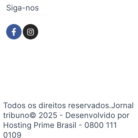
Siga-nos
F
I
a
n
c
s
e
t
b
a
o
g
o
r
k
a
-
m
f
Todos os direitos reservados.Jornal
tribuno© 2025 - Desenvolvido por
Hosting Prime Brasil - 0800 111
0109