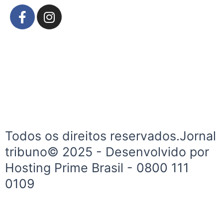
F
I
a
n
c
s
e
t
b
a
o
g
o
r
k
a
-
m
f
Todos os direitos reservados.Jornal
tribuno© 2025 - Desenvolvido por
Hosting Prime Brasil - 0800 111
0109