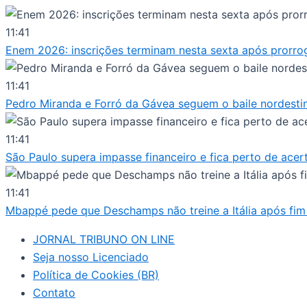
Ir
para
11:41
o
Enem 2026: inscrições terminam nesta sexta após prorro
conteúdo
11:41
Pedro Miranda e Forró da Gávea seguem o baile nordesti
11:41
São Paulo supera impasse financeiro e fica perto de acer
11:41
Mbappé pede que Deschamps não treine a Itália após fim 
JORNAL TRIBUNO ON LINE
Seja nosso Licenciado
Política de Cookies (BR)
Contato