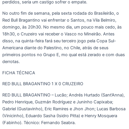
perdidos, seria um castigo sofrer o empate.
No outro fim de semana, pela sexta rodada do Brasileirão, o
Red Bull Bragantino vai enfrentar o Santos, na Vila Belmiro,
domingo, às 20h30. No mesmo dia, um pouco mais cedo, às
18h30, o Cruzeiro vai receber o Vasco no Mineirão. Antes
disso, na quinta-feira fará seu terceiro jogo pela Copa Sul-
Americana diante do Palestino, no Chile, atrás de seus
primeiros pontos no Grupo E, mo qual está zerado e com duas
derrotas.
FICHA TÉCNICA
RED BULL BRAGANTINO 1 X 0 CRUZEIRO
RED BULL BRAGANTINO – Lucão; Andrés Hurtado (Sant’Anna),
Pedro Henrique, Guzmán Rodríguez e Juninho Capixaba;
Gabriel (Gustavinho), Eric Ramires e Jhon Jhon; Lucas Barbosa
(Vinicinho), Eduardo Sasha (Isidro Pitta) e Henry Mosquera
(Fabinho). Técnico: Fernando Seabra.