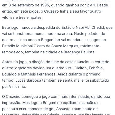
em 3 de setembro de 1995, quando ganhou por 2 a 1. Desde
então, em sete jogos, o Cruzeiro tinha a seu favor quatro
vitórias e três empates.
Este jogo marcou a despedida do Estádio Nabi Abi Chedid, que
vai se transformar numa moderna arena. Neste período, de
quatro a cinco anos o Bragantino vai mandar seus jogos no
Estádio Municipal Cícero de Souza Marques, totalmente
remodelado, também na cidade de Bragança Paulista.
Antes do jogo, a direção do time da casa anunciou o corte de
quatro jogadores devido um quadro viral: Cleiton, Fabrício,
Eduardo e Matheus Fernandes. Ainda durante o primeiro
tempo, Lucas Barbosa também se sentiu mal e foi substituído
por Vinicinho.
O Cruzeiro começou o jogo com mais intensidade, dando boa
impressão. Mas logo o Bragantino equilibrou as ações e
passou a criar chances de gol. Assustou num chute de
Mosquera, defendido por Cássio, depois numa finalização em