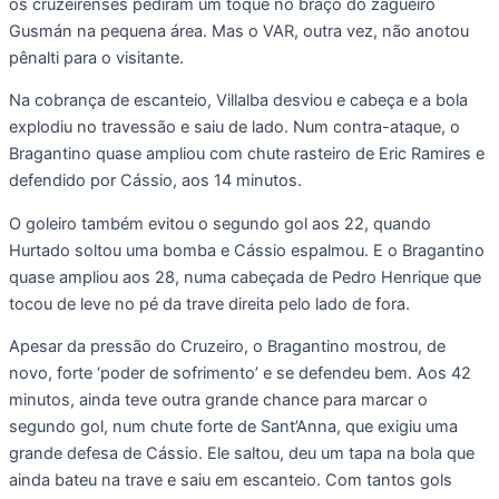
os cruzeirenses pediram um toque no braço do zagueiro
Gusmán na pequena área. Mas o VAR, outra vez, não anotou
pênalti para o visitante.
Na cobrança de escanteio, Villalba desviou e cabeça e a bola
explodiu no travessão e saiu de lado. Num contra-ataque, o
Bragantino quase ampliou com chute rasteiro de Eric Ramires e
defendido por Cássio, aos 14 minutos.
O goleiro também evitou o segundo gol aos 22, quando
Hurtado soltou uma bomba e Cássio espalmou. E o Bragantino
quase ampliou aos 28, numa cabeçada de Pedro Henrique que
tocou de leve no pé da trave direita pelo lado de fora.
Apesar da pressão do Cruzeiro, o Bragantino mostrou, de
novo, forte ‘poder de sofrimento’ e se defendeu bem. Aos 42
minutos, ainda teve outra grande chance para marcar o
segundo gol, num chute forte de Sant’Anna, que exigiu uma
grande defesa de Cássio. Ele saltou, deu um tapa na bola que
ainda bateu na trave e saiu em escanteio. Com tantos gols