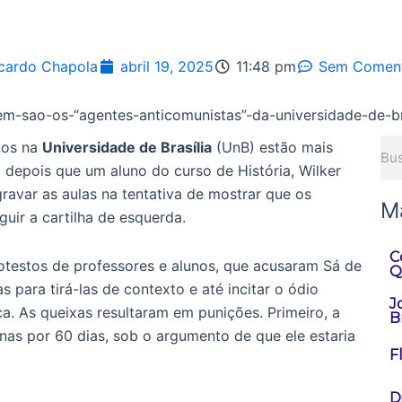
cardo Chapola
abril 19, 2025
11:48 pm
Sem Coment
Pes
cos na
Universidade de Brasília
(UnB) estão mais
 depois que um aluno do curso de História, Wilker
gravar as aulas na tentativa de mostrar que os
M
guir a cartilha de esquerda.
C
testos de professores e alunos, que acusaram Sá de
Q
s para tirá-las de contexto e até incitar o ódio
J
. As queixas resultaram em punições. Primeiro, a
Br
nas por 60 dias, sob o argumento de que ele estaria
F
D