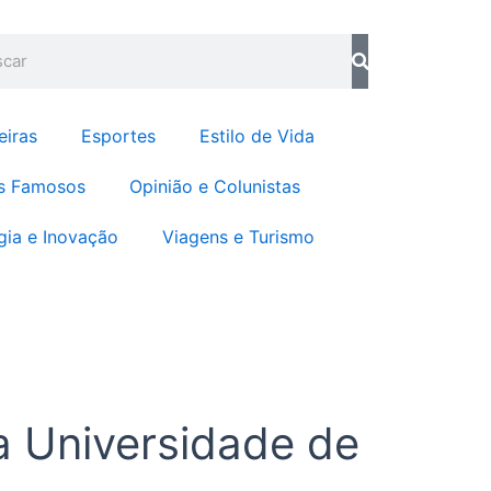
o
g
o
r
quisar
k
a
m
eiras
Esportes
Estilo de Vida
s Famosos
Opinião e Colunistas
gia e Inovação
Viagens e Turismo
a Universidade de