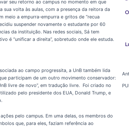
gravar seu retorno ao campus no momento em que
 sua volta às aulas, com a presença da reitora da
O
em meio a empurra-empurra e gritos de “recua
 decidiu suspender novamente o estudante por 60
cias da instituição. Nas redes sociais, Sá tem
ivo é “unificar a direita”, sobretudo onde ele estuda.
L
associada ao campo progressita, a UnB também lida
Ant
que participam de um outro movimento conservador:
B livre de novo”, em tradução livre. Foi criado no
PU
utilizado pelo presidente dos EUA, Donald Trump, e
o.
u ações pelo campus. Em uma delas, os membros do
bolos que, para eles, faziam referência ao