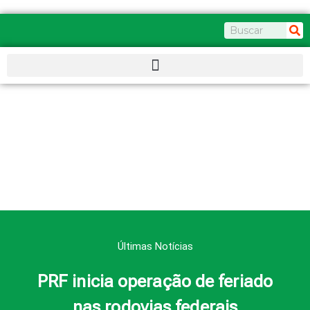
Ir
para
Pesquisar
o
conteúdo
Últimas Notícias
PRF inicia operação de feriado
nas rodovias federais