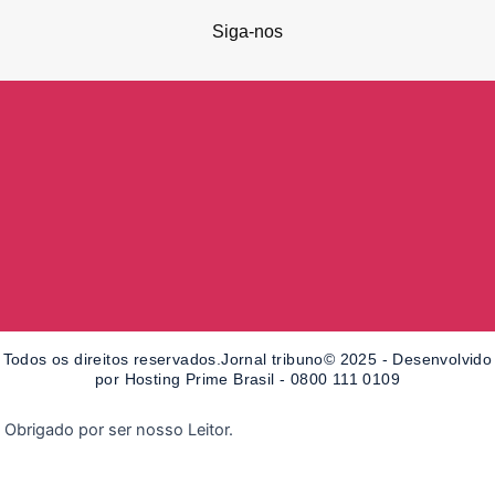
Siga-nos
F
I
a
n
c
s
e
t
b
a
o
g
o
r
k
a
-
m
f
Todos os direitos reservados.Jornal tribuno© 2025 - Desenvolvido
por Hosting Prime Brasil - 0800 111 0109
Obrigado por ser nosso Leitor.