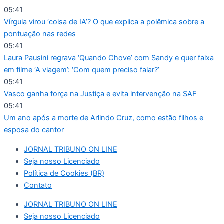
Ir
05:41
para
Vírgula virou ‘coisa de IA’? O que explica a polêmica sobre a
o
pontuação nas redes
conteúdo
05:41
Laura Pausini regrava ‘Quando Chove’ com Sandy e quer faixa
em filme ‘A viagem’: ‘Com quem preciso falar?’
05:41
Vasco ganha força na Justiça e evita intervenção na SAF
05:41
Um ano após a morte de Arlindo Cruz, como estão filhos e
esposa do cantor
JORNAL TRIBUNO ON LINE
Seja nosso Licenciado
Política de Cookies (BR)
Contato
JORNAL TRIBUNO ON LINE
Seja nosso Licenciado