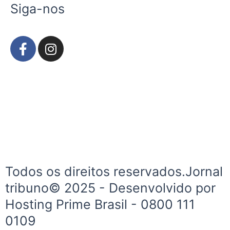
Siga-nos
F
I
a
n
c
s
e
t
b
a
o
g
o
r
k
a
-
m
f
Todos os direitos reservados.Jornal
tribuno© 2025 - Desenvolvido por
Hosting Prime Brasil - 0800 111
0109