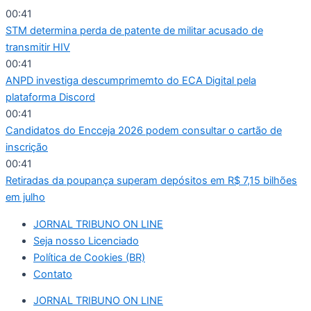
Ir
00:41
para
STM determina perda de patente de militar acusado de
o
transmitir HIV
conteúdo
00:41
ANPD investiga descumprimemto do ECA Digital pela
plataforma Discord
00:41
Candidatos do Encceja 2026 podem consultar o cartão de
inscrição
00:41
Retiradas da poupança superam depósitos em R$ 7,15 bilhões
em julho
JORNAL TRIBUNO ON LINE
Seja nosso Licenciado
Política de Cookies (BR)
Contato
JORNAL TRIBUNO ON LINE