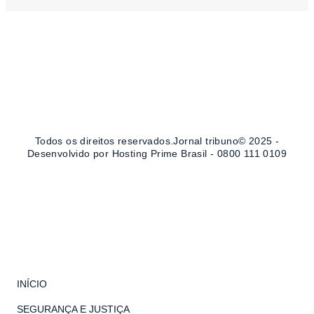
c
s
e
t
b
a
o
g
Todos os direitos reservados.Jornal tribuno© 2025 -
o
r
Desenvolvido por Hosting Prime Brasil - 0800 111 0109
k
a
-
m
f
INÍCIO
SEGURANÇA E JUSTIÇA