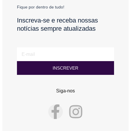
Fique por dentro de tudo!
Inscreva-se e receba nossas
notícias sempre atualizadas
E-
mail
INSCREVER
Siga-nos
F
I
a
n