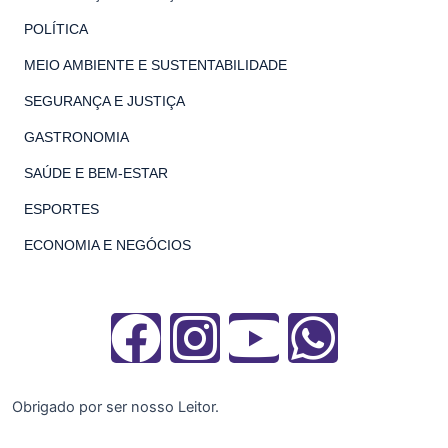
POLÍTICA
MEIO AMBIENTE E SUSTENTABILIDADE
SEGURANÇA E JUSTIÇA
GASTRONOMIA
SAÚDE E BEM-ESTAR
ESPORTES
ECONOMIA E NEGÓCIOS
F
I
Y
W
a
n
o
h
Obrigado por ser nosso Leitor.
c
s
u
a