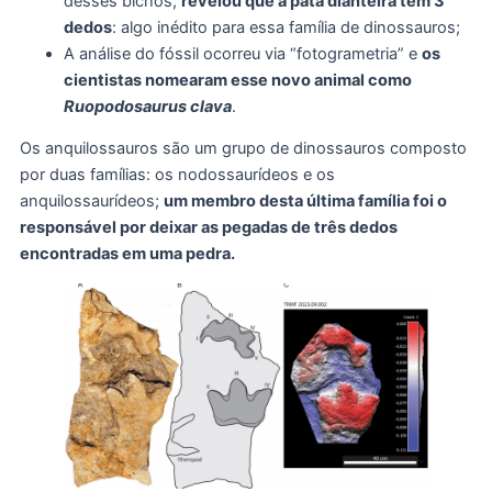
desses bichos,
revelou que a pata dianteira tem 3
dedos
: algo inédito para essa família de dinossauros;
A análise do fóssil ocorreu via “fotogrametria” e
os
cientistas nomearam esse novo animal como
Ruopodosaurus clava
.
Os anquilossauros são um grupo de dinossauros composto
por duas famílias: os nodossaurídeos e os
anquilossaurídeos;
um membro desta última família foi o
responsável por deixar as pegadas de três dedos
encontradas em uma pedra.