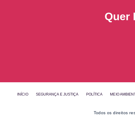
Quer 
INÍCIO
SEGURANÇA E JUSTIÇA
POLÍTICA
MEIO AMBIEN
Todos os direitos r
Obrigado por ser nosso Leitor.