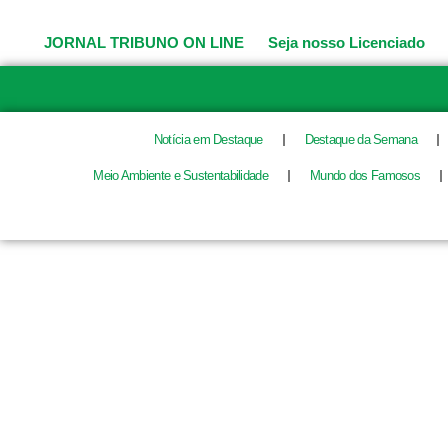
Ir
para
JORNAL TRIBUNO ON LINE
Seja nosso Licenciado
o
conteúdo
Notícia em Destaque
Destaque da Semana
Meio Ambiente e Sustentabilidade
Mundo dos Famosos