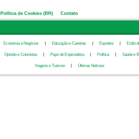
Política de Cookies (BR)
Contato
Economia e Negócios
Educação e Carreiras
Esportes
Estilo 
Opinião e Colunistas
Papo de Especialista
Política
Saúde e B
Viagens e Turismo
Últimas Notícias