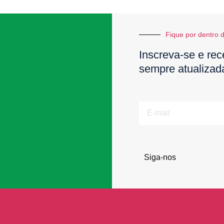
Fique por dentro d
Inscreva-se e rec
sempre atualizad
E-
mail
Siga-nos