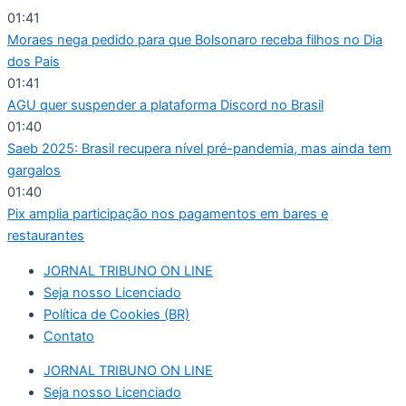
Ir
01:41
para
Moraes nega pedido para que Bolsonaro receba filhos no Dia
o
dos Pais
conteúdo
01:41
AGU quer suspender a plataforma Discord no Brasil
01:40
Saeb 2025: Brasil recupera nível pré-pandemia, mas ainda tem
gargalos
01:40
Pix amplia participação nos pagamentos em bares e
restaurantes
JORNAL TRIBUNO ON LINE
Seja nosso Licenciado
Política de Cookies (BR)
Contato
JORNAL TRIBUNO ON LINE
Seja nosso Licenciado