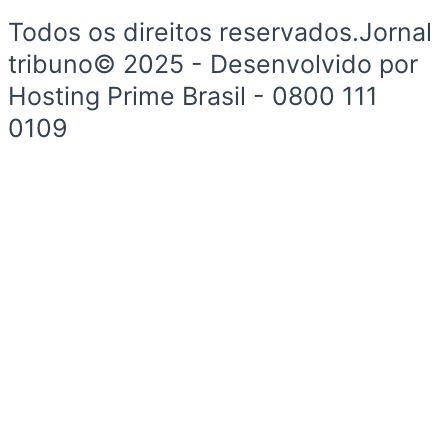
Todos os direitos reservados.Jornal
tribuno© 2025 - Desenvolvido por
Hosting Prime Brasil - 0800 111
0109
Início
Segurança e Justiça
Política
Meio Ambiente e Sustentabilidade
Segurança e Justiça
Gastronomia
Saúde e Bem-Estar
Esportes
Economia e Negócios
Início