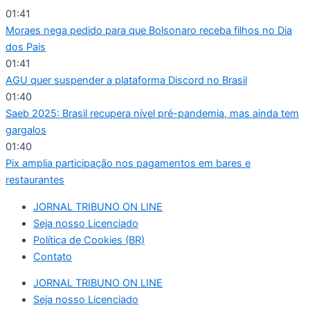
Ir
01:41
para
Moraes nega pedido para que Bolsonaro receba filhos no Dia
o
dos Pais
conteúdo
01:41
AGU quer suspender a plataforma Discord no Brasil
01:40
Saeb 2025: Brasil recupera nível pré-pandemia, mas ainda tem
gargalos
01:40
Pix amplia participação nos pagamentos em bares e
restaurantes
JORNAL TRIBUNO ON LINE
Seja nosso Licenciado
Política de Cookies (BR)
Contato
JORNAL TRIBUNO ON LINE
Seja nosso Licenciado