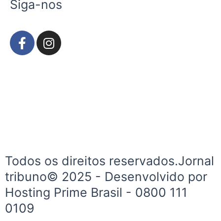
Siga-nos
F
I
a
n
c
s
e
t
b
a
o
g
o
r
k
a
-
m
f
Todos os direitos reservados.Jornal
tribuno© 2025 - Desenvolvido por
Hosting Prime Brasil - 0800 111
0109