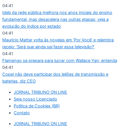
Ir
04:41
para
Ideb da rede pública melhora nos anos iniciais do ensino
o
fundamental, mas desacelera nas outras etapas; veja a
conteúdo
evolução do índice por estado
04:41
Maurício Mattar volta às novelas em ‘Por Você’ e relembra
receio: ‘Será que ainda sei fazer essa televisão?’
04:41
Flamengo se prepara para lucrar com Wallace Yan; entenda
04:41
Copel não deve participar dos leilões de transmissão e
baterias, diz CEO
JORNAL TRIBUNO ON LINE
Seja nosso Licenciado
Política de Cookies (BR)
Contato
JORNAL TRIBUNO ON LINE