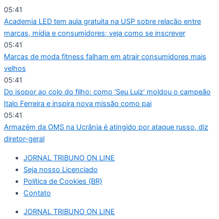
Ir
05:41
para
Academia LED tem aula gratuita na USP sobre relação entre
o
marcas, mídia e consumidores; veja como se inscrever
conteúdo
05:41
Marcas de moda fitness falham em atrair consumidores mais
velhos
05:41
Do isopor ao colo do filho: como ‘Seu Luiz’ moldou o campeão
Italo Ferreira e inspira nova missão como pai
05:41
Armazém da OMS na Ucrânia é atingido por ataque russo, diz
diretor-geral
JORNAL TRIBUNO ON LINE
Seja nosso Licenciado
Política de Cookies (BR)
Contato
JORNAL TRIBUNO ON LINE