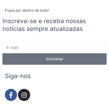
Fique por dentro de tudo!
Inscreva-se e receba nossas
notícias sempre atualizadas
E-
mail
Inscrever
Siga-nos
F
I
a
n
c
s