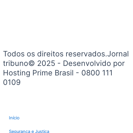
e
t
b
a
o
g
o
r
k
a
-
m
f
Todos os direitos reservados.Jornal
tribuno© 2025 - Desenvolvido por
Hosting Prime Brasil - 0800 111
0109
Início
Segurança e Justiça