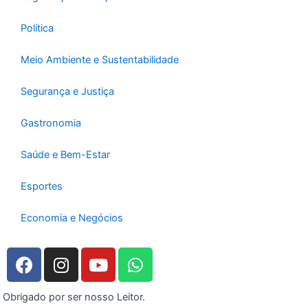
Política
Meio Ambiente e Sustentabilidade
Segurança e Justiça
Gastronomia
Saúde e Bem-Estar
Esportes
Economia e Negócios
F
I
Y
W
a
n
o
h
c
s
u
a
Obrigado por ser nosso Leitor.
e
t
t
t