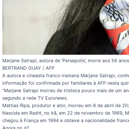
Marjane Satrapi, autora de ‘Persepolis’, morre aos 56 anos
BERTRAND GUAY / AFP
A autora e cineasta franco-iraniana Marjane Satrapi, con
informação foi confirmada por familiares à AFP nesta quint
“Marjane Satrapi morreu de tristeza pouco mais de um an
segundo a rede TV Euronews.
Mattias Ripa, produtor e ator, morreu em 8 de abril de 2
Nascida em Rasht, no Irã, em 22 de novembro de 1969, Mar
chegou à França em 1994 e obteve a nacionalidade france
Agora no g1