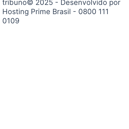
tribuno© 2025 - Desenvolvido por
Hosting Prime Brasil - 0800 111
0109
Início
Segurança e Justiça
Política
Meio Ambiente e Sustentabilidade
Segurança e Justiça
Gastronomia
Saúde e Bem-Estar
Esportes
Economia e Negócios
Início
Segurança e Justiça
Política