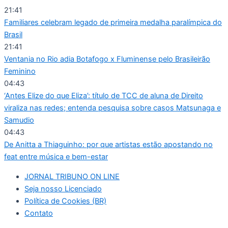
Ir
21:41
para
Familiares celebram legado de primeira medalha paralímpica do
o
Brasil
conteúdo
21:41
Ventania no Rio adia Botafogo x Fluminense pelo Brasileirão
Feminino
04:43
‘Antes Elize do que Eliza’: título de TCC de aluna de Direito
viraliza nas redes; entenda pesquisa sobre casos Matsunaga e
Samudio
04:43
De Anitta a Thiaguinho: por que artistas estão apostando no
feat entre música e bem-estar
JORNAL TRIBUNO ON LINE
Seja nosso Licenciado
Política de Cookies (BR)
Contato