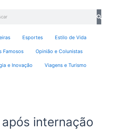
o
g
o
r
quisar
k
a
m
eiras
Esportes
Estilo de Vida
s Famosos
Opinião e Colunistas
gia e Inovação
Viagens e Turismo
 após internação