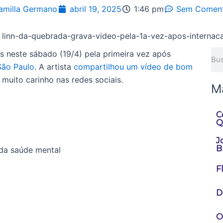
amilla Germano
abril 19, 2025
1:46 pm
Sem Coment
Pes
s neste sábado (19/4) pela primeira vez após
São Paulo
. A artista
compartilhou um vídeo de bom
muito carinho nas redes sociais.
M
C
Q
J
Br
F
D
O