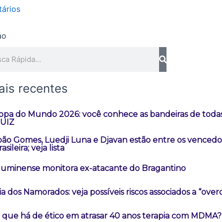
ários
quisar
ais recentes
opa do Mundo 2026: você conhece as bandeiras de todas
UIZ
oão Gomes, Luedji Luna e Djavan estão entre os vencedo
asileira; veja lista
luminense monitora ex-atacante do Bragantino
ia dos Namorados: veja possíveis riscos associados a “over
 que há de ético em atrasar 40 anos terapia com MDMA?