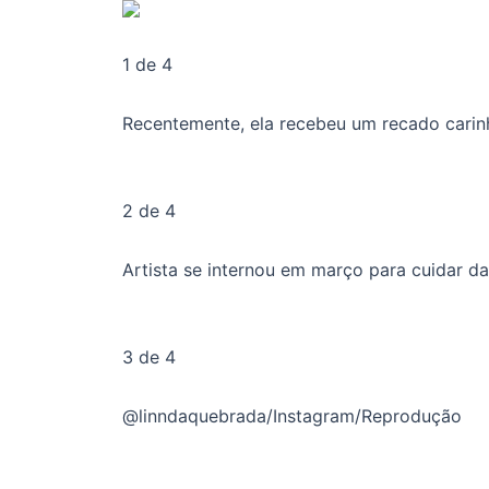
1 de 4
Recentemente, ela recebeu um recado cari
2 de 4
Artista se internou em março para cuidar d
3 de 4
@linndaquebrada/Instagram/Reprodução