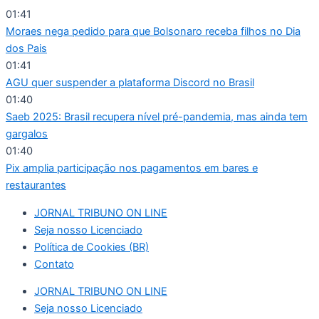
Ir
01:41
para
Moraes nega pedido para que Bolsonaro receba filhos no Dia
o
dos Pais
conteúdo
01:41
AGU quer suspender a plataforma Discord no Brasil
01:40
Saeb 2025: Brasil recupera nível pré-pandemia, mas ainda tem
gargalos
01:40
Pix amplia participação nos pagamentos em bares e
restaurantes
JORNAL TRIBUNO ON LINE
Seja nosso Licenciado
Política de Cookies (BR)
Contato
JORNAL TRIBUNO ON LINE
Seja nosso Licenciado