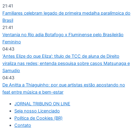
Ir
21:41
para
Familiares celebram legado de primeira medalha paralímpica do
o
Brasil
conteúdo
21:41
Ventania no Rio adia Botafogo x Fluminense pelo Brasileirão
Feminino
04:43
‘Antes Elize do que Eliza’: título de TCC de aluna de Direito
viraliza nas redes; entenda pesquisa sobre casos Matsunaga e
Samudio
04:43
De Anitta a Thiaguinho: por que artistas estão apostando no
feat entre música e bem-estar
JORNAL TRIBUNO ON LINE
Seja nosso Licenciado
Política de Cookies (BR)
Contato