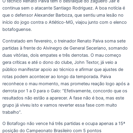
O técnico Renato Paiva tem o desfalque do zagueiro Jair e
continua sem o atacante Santiago Rodriguez. A boa notícia é
que o defensor Alexander Barboza, que sentiu uma lesão no
início do jogo contra o Atlético-MG, viajou junto com o elenco
botafoguense.
Contratado em fevereiro, o treinador Renato Paiva soma sete
partidas à frente do Alvinegro de General Seceriano, somando
duas vitórias, dois empates e três derrotas. O mau começo
gera críticas e até o dono do clube, John Textor, já veio a
público manifestar apoio ao técnico e afirmar que ajustes de
rotas podem acontecer ao longo da temporada. Paiva
reconhece o mau momento, mas prometeu reação logo após a
derrota por 1 a 0 para o Galo: “Efetivamente, concordo que os
resultados não estão a aparecer. A fase não é boa, mas este
grupo já viveu isto e vamos reverter essa fase com muito
trabalho”.
O Botafogo não vence há três partidas e ocupa apenas a 15ª
posição do Campeonato Brasileiro com 5 pontos