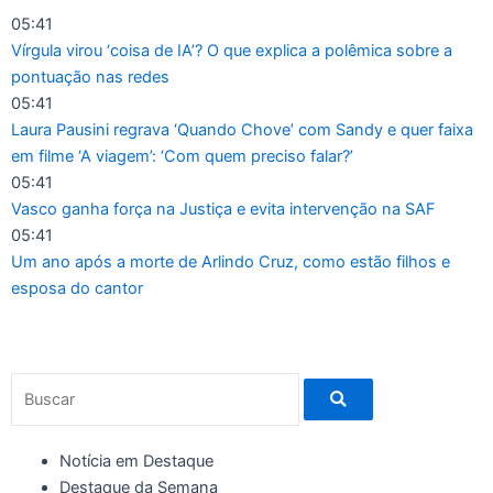
Ir
05:41
para
Vírgula virou ‘coisa de IA’? O que explica a polêmica sobre a
o
pontuação nas redes
conteúdo
05:41
Laura Pausini regrava ‘Quando Chove’ com Sandy e quer faixa
em filme ‘A viagem’: ‘Com quem preciso falar?’
05:41
Vasco ganha força na Justiça e evita intervenção na SAF
05:41
Um ano após a morte de Arlindo Cruz, como estão filhos e
esposa do cantor
Pesquisar
Notícia em Destaque
Destaque da Semana