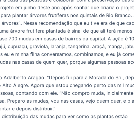
rojeto em junho deste ano após sonhar que criaria o projet
a plantar árvores frutíferas nos quintais de Rio Branco. A
do árvores’!. Nessa recomendação que eu tive era de que cad
uma árvore frutífera plantada é sinal de que ali terá menos
ase 700 mudas em casas de bairros da capital. A ação é 10
ú, cupuaçu, graviola, laranja, tangerina, araçá, manga, ja
is eu e minha filha conversamos, combinamos, e eu já come
mudas nas casas de quem quer, porque algumas pessoas ace
lo Adalberto Aragão. “Depois fui para a Morada do Sol, dep
o Alto Alegre. Agora que estou chegando perto das mil mud
ssoas, contando com ele. “Não compro muda, inicialmente
a. Preparo as mudas, vou nas casas, vejo quem quer, e pla
tar e depois distribuir.”
 distribuição das mudas para ver como as plantas estão