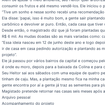
consumir os frutos e até mesmo vendê-los. Ele iniciou o p
“Tive um sonho e nesse sonho recebi uma recomendação par
Ela disse: ‘papai, isso é muito bom, a gente sair plantan
carbônico e devolver ar puro. Então, cada casa que tiver 
Desde então, o magistrado diz que já foram plantadas qu
R$ 6 mil. As mudas doadas são as mais variadas como: caj
“Essa ideia nasceu em 12 de junho deste ano e logo depo
ir de casa em casa pedindo autorização e plantando as 
projeto”.
Ele já passou por vários bairros da capital e começou pe
é onde eu moro, depois para a baixada da Colina e para 
Seu Heitor sai aos sábados com uma equipe de quatro pe
tinham de caju. Mas, a plantação mesmo fica na minha cas
gente encontra por aí a gente já traz as sementes para plan
Magistado pretende retornar nas casas seis meses após a
Arquivo pessoal
Acompanhamento do projeto