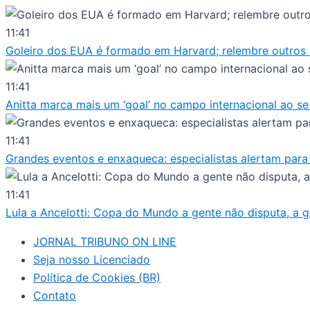
Ir
para
11:41
o
Goleiro dos EUA é formado em Harvard; relembre outros
conteúdo
11:41
Anitta marca mais um ‘goal’ no campo internacional ao 
11:41
Grandes eventos e enxaqueca: especialistas alertam para 
11:41
Lula a Ancelotti: Copa do Mundo a gente não disputa, a 
JORNAL TRIBUNO ON LINE
Seja nosso Licenciado
Política de Cookies (BR)
Contato