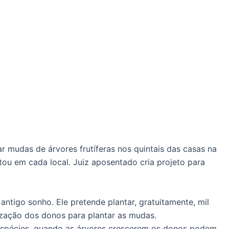
 mudas de árvores frutíferas nos quintais das casas na
ou em cada local. Juiz aposentado cria projeto para
ntigo sonho. Ele pretende plantar, gratuitamente, mil
rização dos donos para plantar as mudas.
 espécies, quando as árvores crescerem os donos podem