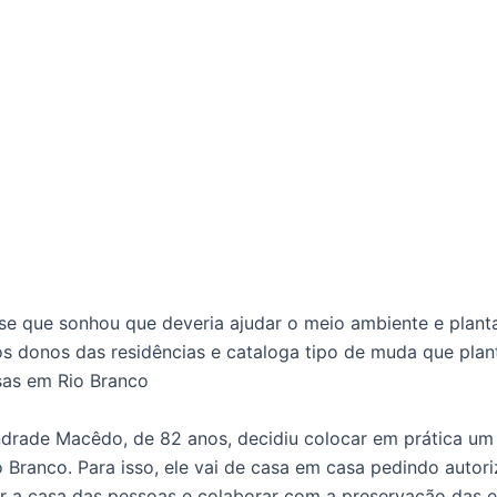
e que sonhou que deveria ajudar o meio ambiente e plantar
s donos das residências e cataloga tipo de muda que plant
asas em Rio Branco
ndrade Macêdo, de 82 anos, decidiu colocar em prática um a
o Branco. Para isso, ele vai de casa em casa pedindo auto
zar a casa das pessoas e colaborar com a preservação das