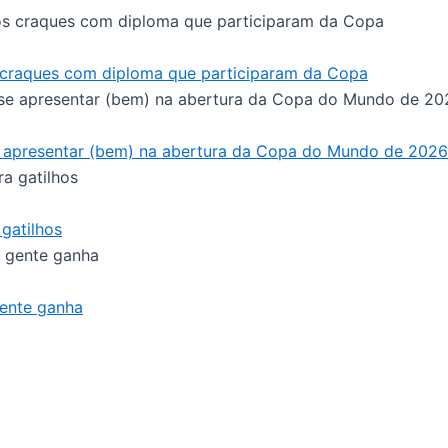
 craques com diploma que participaram da Copa
se apresentar (bem) na abertura da Copa do Mundo de 2026
gatilhos
gente ganha