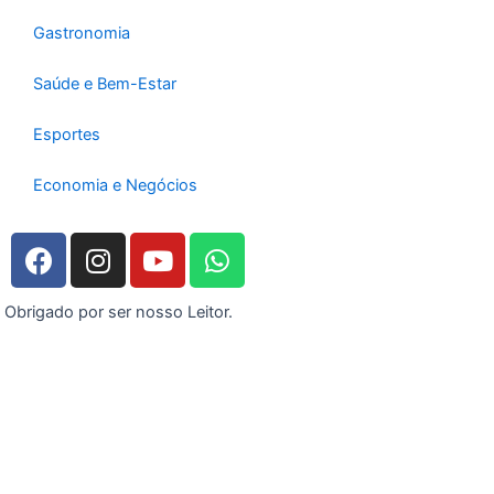
Gastronomia
Saúde e Bem-Estar
Esportes
Economia e Negócios
F
I
Y
W
a
n
o
h
c
s
u
a
Obrigado por ser nosso Leitor.
e
t
t
t
b
a
u
s
o
g
b
a
o
r
e
p
k
a
p
m