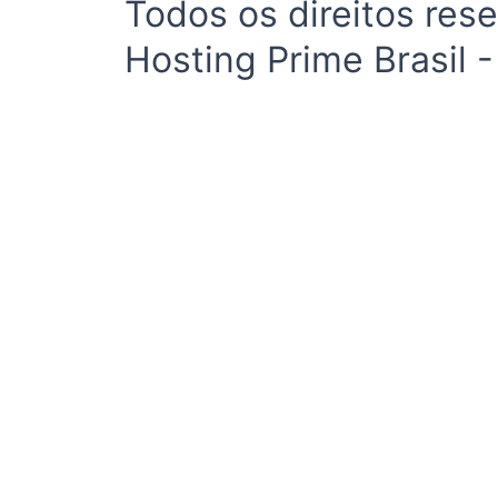
Todos os direitos res
Hosting Prime Brasil 
Início
Segurança e Justiça
Política
Meio Ambiente e Sustentabilidade
Segurança e Justiça
Gastronomia