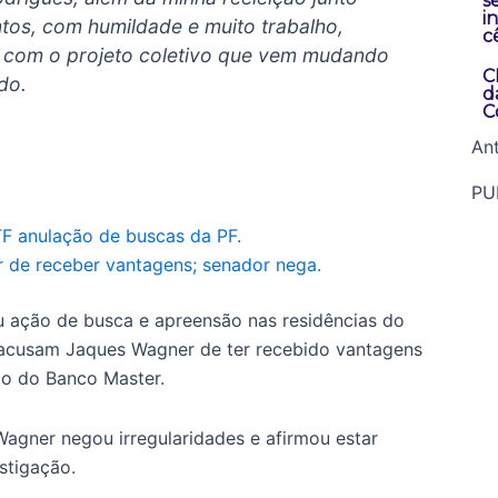
s
i
tos, com humildade e muito trabalho,
c
com o projeto coletivo que vem mudando
C
do.
d
C
Ant
PU
F anulação de buscas da PF.
 de receber vantagens; senador nega.
zou ação de busca e apreensão nas residências do
s acusam Jaques Wagner de ter recebido vantagens
io do Banco Master.
agner negou irregularidades e afirmou estar
stigação.