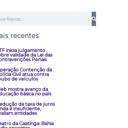
quisar
ais recentes
TF inicia julgamento
obre validade da Lei das
ontravenções Penais
peração Contenção da
olícia Civil atua contra
oubo de veículos
deb mostra avanço da
ducação básica no país
edução da taxa de juros
inda é insuficiente,
valiam entidades
eatro da Caatinga: Bahia