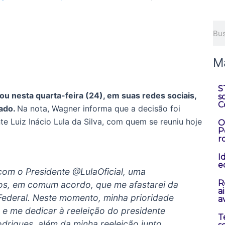
Pes
M
S
 nesta quarta-feira (24), em suas redes sociais,
s
C
nado.
Na nota, Wagner informa que a decisão foi
 Luiz Inácio Lula da Silva, com quem se reuniu hoje
O
P
r
I
e
com o Presidente @LulaOficial, uma
R
os, em comum acordo, que me afastarei da
a
ederal. Neste momento, minha prioridade
a
 e me dedicar à reeleição do presidente
T
drigues, além da minha reeleição junto