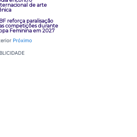
edia encontro
nternacional de arte
ênica
BF reforça paralisação
as competições durante
opa Feminina em 2027
erior
Próximo
BLICIDADE