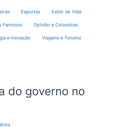
m
eiras
Esportes
Estilo de Vida
s Famosos
Opinião e Colunistas
gia e Inovação
Viagens e Turismo
a do governo no
rios